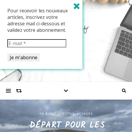
Pour recevoir les nouveaux
articles, inscrivez votre
adresse mail ci-dessous et
validez votre abonnement.
EN AVANT
EN AVANT
,
,
LIFESTYLE
LIFESTYLE
,
,
VOYAGES
VOYAGES
EN AVANT
,
LIFESTYLE
,
VOYAGES
PRÉPARATION DE NOTRE
DÉPART POUR LES
NOS 2 JOURS À ÉDIMBOURG