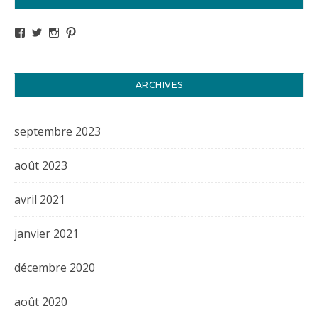
Voir le profil de titval35 sur Facebook
Voir le profil de titval35 sur Twitter
Voir le profil de titval35 sur Instagram
Voir le profil de titval sur Pinterest
ARCHIVES
septembre 2023
août 2023
avril 2021
janvier 2021
décembre 2020
août 2020