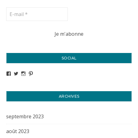
SOCIAL
Voir le profil de titval35 sur Facebook
Voir le profil de titval35 sur Twitter
Voir le profil de titval35 sur Instagram
Voir le profil de titval sur Pinterest
ARCHIVES
septembre 2023
août 2023