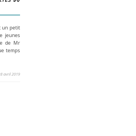
RTES DU
 un petit
de jeunes
le de Mr
que temps
8 avril 2019