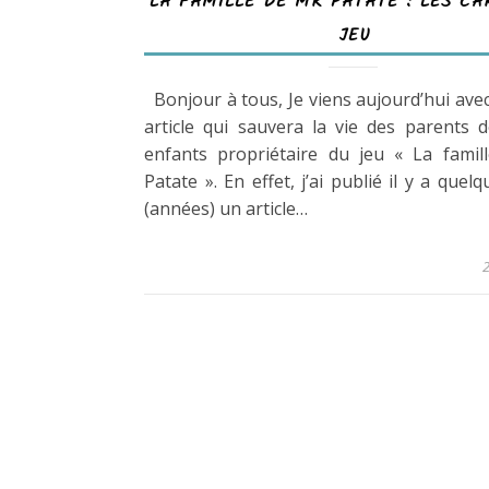
LA FAMILLE DE MR PATATE : LES CA
JEU
Bonjour à tous, Je viens aujourd’hui avec
article qui sauvera la vie des parents 
enfants propriétaire du jeu « La famil
Patate ». En effet, j’ai publié il y a quel
(années) un article…
2