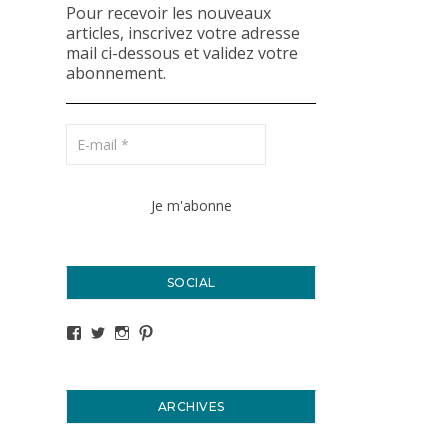
Pour recevoir les nouveaux
articles, inscrivez votre adresse
mail ci-dessous et validez votre
abonnement.
SOCIAL
Voir le profil de titval35 sur Facebook
Voir le profil de titval35 sur Twitter
Voir le profil de titval35 sur Instagram
Voir le profil de titval sur Pinterest
ARCHIVES