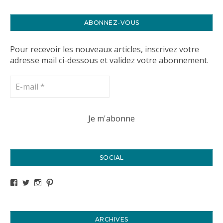
ABONNEZ-VOUS
Pour recevoir les nouveaux articles, inscrivez votre
adresse mail ci-dessous et validez votre abonnement.
SOCIAL
Voir le profil de titval35 sur Facebook
Voir le profil de titval35 sur Twitter
Voir le profil de titval35 sur Instagram
Voir le profil de titval sur Pinterest
ARCHIVES