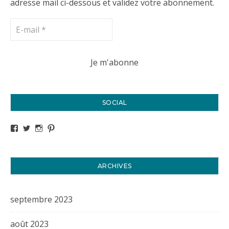
adresse mail ci-dessous et validez votre abonnement.
SOCIAL
Voir le profil de titval35 sur Facebook
Voir le profil de titval35 sur Twitter
Voir le profil de titval35 sur Instagram
Voir le profil de titval sur Pinterest
ARCHIVES
septembre 2023
août 2023