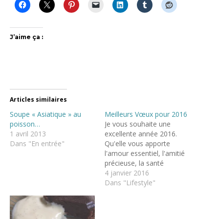
J’aime ça :
Articles similaires
Soupe « Asiatique » au
Meilleurs Vœux pour 2016
poisson…
Je vous souhaite une
1 avril 2013
excellente année 2016.
Dans "En entrée"
Qu'elle vous apporte
l'amour essentiel, l'amitié
précieuse, la santé
indispensable le bonheur
4 janvier 2016
vital et la réalisation de
Dans "Lifestyle"
vos rêves les plus fous
2015 à été l'année du
changement pour le blog