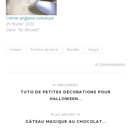
J'ai fêté mes 40 ans,
entourée des gens que
j'aime. Une…
Crème anglaise ontueuse
29 février 2020
Dans "En dessert"
Cuisine
Pomme de terre
Recette
Soupe
4 Commentaires
PRÉCÉDENT
TUTO DE PETITES DÉCORATIONS POUR
HALLOWEEN...
PLUS RÉCENT
GÂTEAU MAGIQUE AU CHOCOLAT...