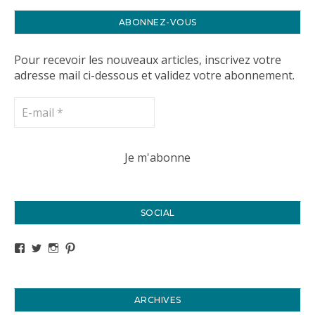
ABONNEZ-VOUS
Pour recevoir les nouveaux articles, inscrivez votre
adresse mail ci-dessous et validez votre abonnement.
SOCIAL
Voir le profil de titval35 sur Facebook
Voir le profil de titval35 sur Twitter
Voir le profil de titval35 sur Instagram
Voir le profil de titval sur Pinterest
ARCHIVES