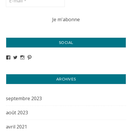
SOCIAL
Voir le profil de titval35 sur Facebook
Voir le profil de titval35 sur Twitter
Voir le profil de titval35 sur Instagram
Voir le profil de titval sur Pinterest
ARCHIVES
septembre 2023
août 2023
avril 2021