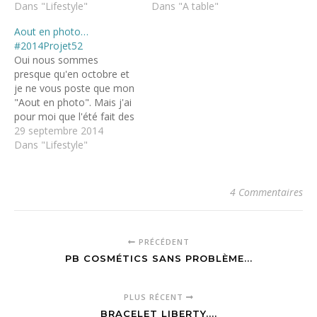
Dans "Lifestyle"
Dans "A table"
Aout en photo…
#2014Projet52
Oui nous sommes
presque qu'en octobre et
je ne vous poste que mon
"Aout en photo". Mais j'ai
pour moi que l'été fait des
longueurs et que j'étais
29 septembre 2014
presque persuadée que
Dans "Lifestyle"
nous étions encore en
aout durant tous ce joli
mois de septembre... hi! hi!
4 Commentaires
Semaine 32 : Du 04…
PRÉCÉDENT
PB COSMÉTICS SANS PROBLÈME...
PLUS RÉCENT
BRACELET LIBERTY....