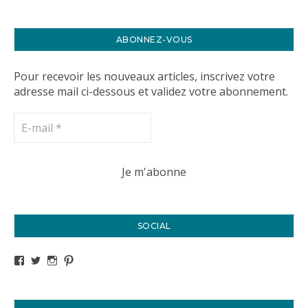
ABONNEZ-VOUS
Pour recevoir les nouveaux articles, inscrivez votre
adresse mail ci-dessous et validez votre abonnement.
SOCIAL
Voir le profil de titval35 sur Facebook
Voir le profil de titval35 sur Twitter
Voir le profil de titval35 sur Instagram
Voir le profil de titval sur Pinterest