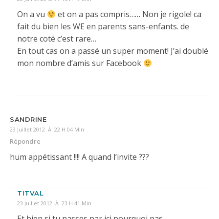
On a vu
et on a pas compris…… Non je rigole! ca
fait du bien les WE en parents sans-enfants. de
notre coté c’est rare…
En tout cas on a passé un super moment! J’ai doublé
mon nombre d’amis sur Facebook
SANDRINE
23 Juillet 2012 À 22 H 04 Min
Répondre
hum appétissant !!!! A quand l’invite ???
TITVAL
23 Juillet 2012 À 23 H 41 Min
Et bien si tu passes par ici pourquoi pas…