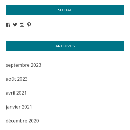
SOCIAL
Voir le profil de titval35 sur Facebook
Voir le profil de titval35 sur Twitter
Voir le profil de titval35 sur Instagram
Voir le profil de titval sur Pinterest
ARCHIVES
septembre 2023
août 2023
avril 2021
janvier 2021
décembre 2020