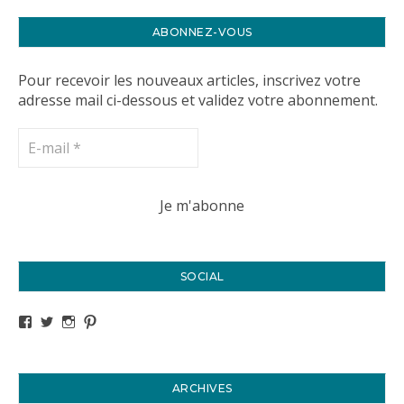
ABONNEZ-VOUS
Pour recevoir les nouveaux articles, inscrivez votre
adresse mail ci-dessous et validez votre abonnement.
SOCIAL
Voir le profil de titval35 sur Facebook
Voir le profil de titval35 sur Twitter
Voir le profil de titval35 sur Instagram
Voir le profil de titval sur Pinterest
ARCHIVES