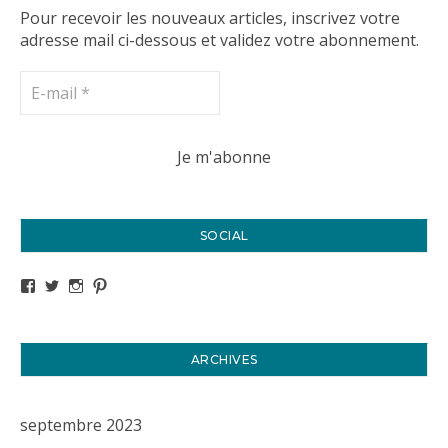
Pour recevoir les nouveaux articles, inscrivez votre
adresse mail ci-dessous et validez votre abonnement.
SOCIAL
Voir le profil de titval35 sur Facebook
Voir le profil de titval35 sur Twitter
Voir le profil de titval35 sur Instagram
Voir le profil de titval sur Pinterest
ARCHIVES
septembre 2023