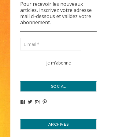
Pour recevoir les nouveaux
articles, inscrivez votre adresse
mail ci-dessous et validez votre
abonnement.
SOCIAL
Voir le profil de titval35 sur Facebook
Voir le profil de titval35 sur Twitter
Voir le profil de titval35 sur Instagram
Voir le profil de titval sur Pinterest
ARCHIVES