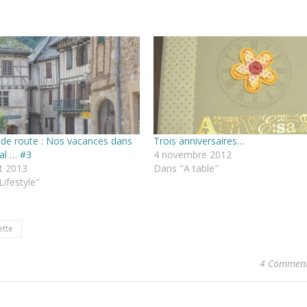
 de route : Nos vacances dans
Trois anniversaires…
al … #3
4 novembre 2012
t 2013
Dans "A table"
ifestyle"
ette
4 Comment