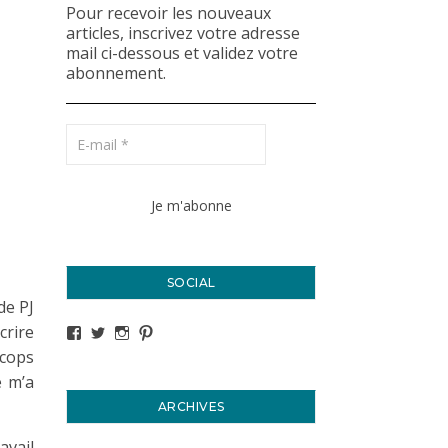
Pour recevoir les nouveaux
articles, inscrivez votre adresse
mail ci-dessous et validez votre
abonnement.
SOCIAL
de PJ
crire
Voir le profil de titval35 sur Facebook
Voir le profil de titval35 sur Twitter
Voir le profil de titval35 sur Instagram
Voir le profil de titval sur Pinterest
 cops
é m’a
ARCHIVES
avail