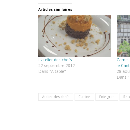
Articles similaires
L’atelier des chefs…
Carnet
22 septembre 2012
le Cant
Dans "A table"
28 aoû
Dans "L
Atelier des chefs
Cuisine
Foie gras
Rec