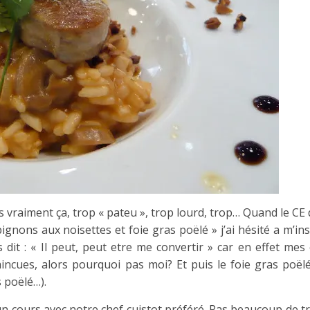
pas vraiment ça, trop « pateu », trop lourd, trop… Quand le CE 
ignons aux noisettes et foie gras poëlé » j’ai hésité a m’ins
dit : « Il peut, peut etre me convertir » car en effet mes
aincues, alors pourquoi pas moi? Et puis le foie gras poël
s poëlé…).
un cours avec notre chef cuistot préféré. Pas beaucoup de tr