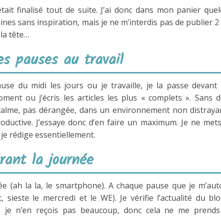
était finalisé tout de suite. J’ai donc dans mon panier que
ines sans inspiration, mais je ne m’interdis pas de publier 2
la tête…
s pauses au travail
use du midi les jours ou je travaille, je la passe devan
oment ou j’écris les articles les plus « complets ». Sans 
au calme, pas dérangée, dans un environnement non distraya
roductive. J’essaye donc d’en faire un maximum. Je ne met
je rédige essentiellement.
urant la journée
e (ah la la, le smartphone). A chaque pause que je m’aut
sieste le mercredi et le WE). Je vérifie l’actualité du blo
s je n’en reçois pas beaucoup, donc cela ne me prends