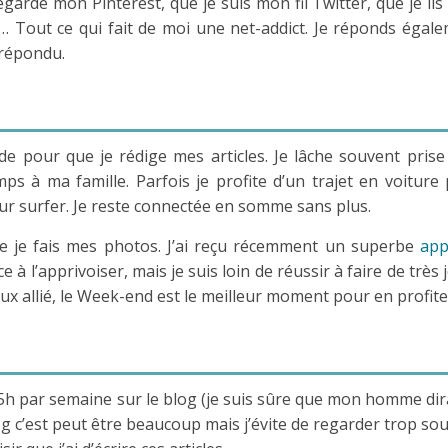
egarde mon Pinterest, que je suis mon fil Twitter, que je li
 Tout ce qui fait de moi une net-addict. Je réponds égal
 répondu.
de pour que je rédige mes articles. Je lâche souvent prise
s à ma famille. Parfois je profite d’un trajet en voiture
our surfer. Je reste connectée en somme sans plus.
e je fais mes photos. J’ai reçu récemment un superbe
app
 l’apprivoiser, mais je suis loin de réussir à faire de très j
ux allié, le Week-end est le meilleur moment pour en profite
 5h par semaine sur le blog (je suis sûre que mon homme dira
log c’est peut être beaucoup mais j’évite de regarder trop so