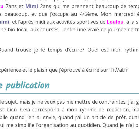
ou
7ans et
Mimi
2ans qui me prennent beaucoup de temp
aime beaucoup, et que j’occupe au 4/5ème. Mon mercredi 
imi
, et l’après-midi aux activités sportives de
Loulou
, à la 
é bio local, aux courses… enfin une vraie de journée de tr
Quand trouve je le temps d’écrire? Quel est mon rythm
érience et le plaisir que j’éprouve à écrire sur TitVal.fr
e publication
r le sujet, mais je ne veux pas me mettre de contraintes. J’ai 
’est bien. Cela correspond à mon rythme de rédaction, ma
blie quand j’en ai envie, quand j’ai un article de prêt, qua
ui me simplifie l’organisation au quotidien. Quand je n’ai p