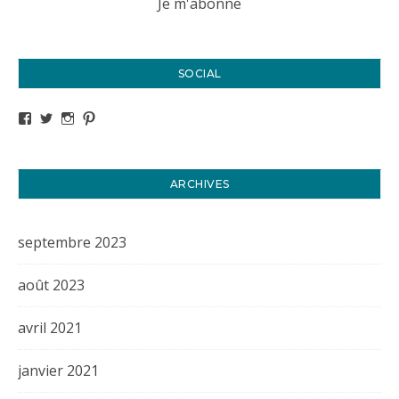
SOCIAL
Voir le profil de titval35 sur Facebook
Voir le profil de titval35 sur Twitter
Voir le profil de titval35 sur Instagram
Voir le profil de titval sur Pinterest
ARCHIVES
septembre 2023
août 2023
avril 2021
janvier 2021