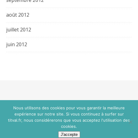
août 2012
juillet 2012
juin 2012
Thème Bard par
WP Royal
.
Nous utilisons des cookies pour vous garantir la meilleure
expérience sur notre site. Si vous continuez à surfer sur
titval.fr, nous considérerons que vous acceptez l'utilisation des
HAUT DE PAGE
cookies.
J'accepte