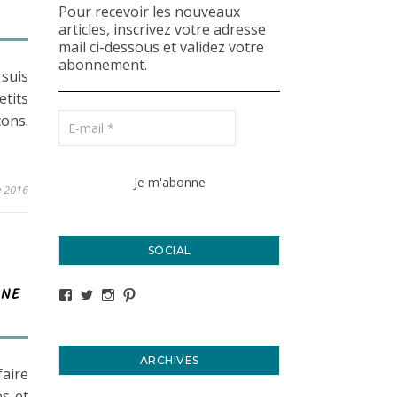
Pour recevoir les nouveaux
articles, inscrivez votre adresse
mail ci-dessous et validez votre
abonnement.
suis
etits
çons.
 2016
SOCIAL
INE
Voir le profil de titval35 sur Facebook
Voir le profil de titval35 sur Twitter
Voir le profil de titval35 sur Instagram
Voir le profil de titval sur Pinterest
ARCHIVES
faire
es et