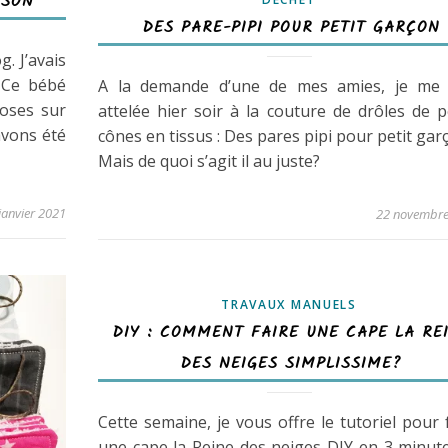
SSON
DES PARE-PIPI POUR PETIT GARÇON
g. J’avais
. Ce bébé
A la demande d’une de mes amies, je me 
oses sur
attelée hier soir à la couture de drôles de p
avons été
cônes en tissus : Des pares pipi pour petit gar
Mais de quoi s’agit il au juste?
janvier 2021
22 novembre
TRAVAUX MANUELS
DIY : COMMENT FAIRE UNE CAPE LA RE
DES NEIGES SIMPLISSIME?
Cette semaine, je vous offre le tutoriel pour 
une cape la Reine des neiges DIY en 3 minut