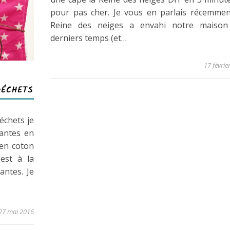
pour pas cher. Je vous en parlais récemment
Reine des neiges a envahi notre maison
derniers temps (et…
17 févrie
DÉCHETS
échets je
lantes en
 en coton
 est à la
antes. Je
27 mai 2016