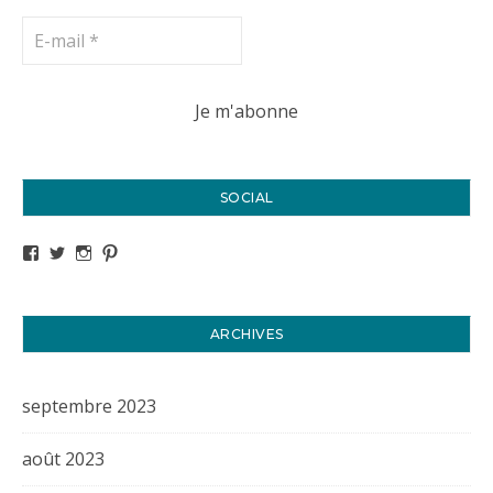
SOCIAL
Voir le profil de titval35 sur Facebook
Voir le profil de titval35 sur Twitter
Voir le profil de titval35 sur Instagram
Voir le profil de titval sur Pinterest
ARCHIVES
septembre 2023
août 2023