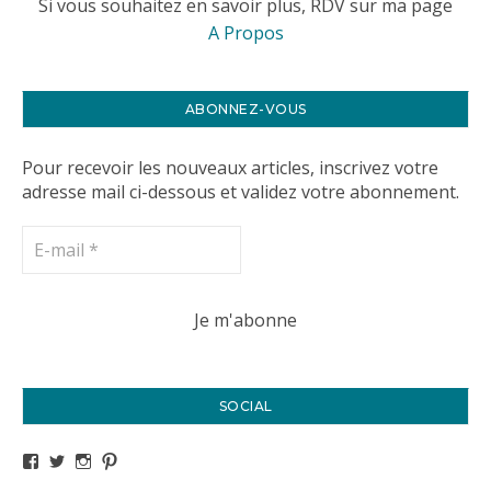
Si vous souhaitez en savoir plus, RDV sur ma page
A Propos
ABONNEZ-VOUS
Pour recevoir les nouveaux articles, inscrivez votre
adresse mail ci-dessous et validez votre abonnement.
SOCIAL
Voir le profil de titval35 sur Facebook
Voir le profil de titval35 sur Twitter
Voir le profil de titval35 sur Instagram
Voir le profil de titval sur Pinterest