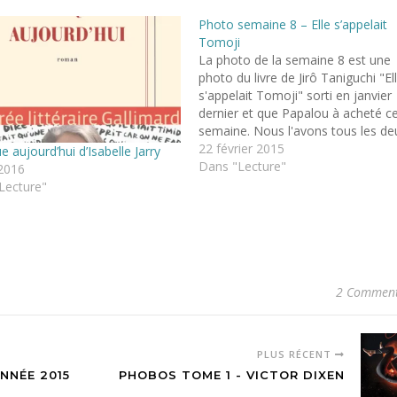
Photo semaine 8 – Elle s’appelait
Tomoji
La photo de la semaine 8 est une
photo du livre de Jirô Taniguchi "El
s'appelait Tomoji" sorti en janvier
dernier et que Papalou à acheté c
semaine. Nous l'avons tous les de
lu très vite, trop vite même, les
22 février 2015
 aujourd’hui d’Isabelle Jarry
bandes dessinées de Taniguchi ne
Dans "Lecture"
 2016
durent jamais assez longtemps à
Lecture"
2 Comment
PLUS RÉCENT
NNÉE 2015
PHOBOS TOME 1 - VICTOR DIXEN