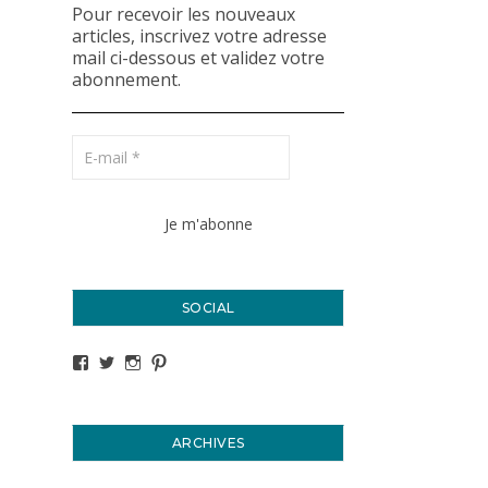
Pour recevoir les nouveaux
articles, inscrivez votre adresse
mail ci-dessous et validez votre
abonnement.
SOCIAL
Voir le profil de titval35 sur Facebook
Voir le profil de titval35 sur Twitter
Voir le profil de titval35 sur Instagram
Voir le profil de titval sur Pinterest
ARCHIVES