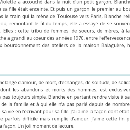
Violette a accouché dans la nuit d’un petit garçon. Blanch
sa fille était enceinte. Et puis un garçon, le premier au bo
ans le train qui la mène de Toulouse vers Paris, Blanche reli
 où, remontant le fil du temps, elle a essayé de se souven
es… Elles : cette tribu de femmes, de soeurs, de mères, à la
he a grandi au coeur des années 1970, entre l’effervescenc
ux bourdonnement des ateliers de la maison Balaguère, 
 mélange d’amour, de mort, d’échanges, de solitude, de solida
le, dont les abandons et morts des hommes, est exclusiv
 pas toujours simple. Blanche en partant rendre visite à sa f
 la famille et à qui elle n’a pas parlé depuis de nombr
vie en l’écrivant pour sa fille. J’ai aimé la façon dont était 
 parfois difficile mais remplie d’amour. J’aime cette fin p
a façon. Un joli moment de lecture.