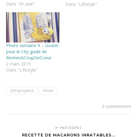
Dans "En plat"
semaine 8 est quasi
Dans "Lifestyle"
terminée. Je dois dire que
les microbes ont un peu
eu notre peau à la maison,
mais ca…
Photo semaine 9 – Gouter
pour le City-guide de
RennesACoupDeCoeur
2 mars 2015
Dans "Lifestyle"
2015projet52
Photo
0 commentaire
PRÉCÉDENT
RECETTE DE MACARONS INRATABLES...