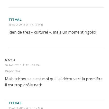
TITVAL
15 Août 2015 À 1 H 17 Min
Rien de très « culturel », mais un moment rigolo!
NATH
10 Août 2015 À 12 H 03 Min
Répondre
Mais tricheuse s est moi qui l ai découvert la première
il est trop drôle nath
TITVAL
15 Août 2015 À 1 H 17 Min