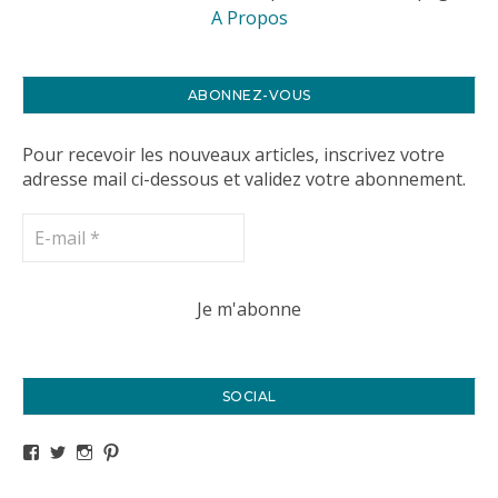
A Propos
ABONNEZ-VOUS
Pour recevoir les nouveaux articles, inscrivez votre
adresse mail ci-dessous et validez votre abonnement.
SOCIAL
Voir le profil de titval35 sur Facebook
Voir le profil de titval35 sur Twitter
Voir le profil de titval35 sur Instagram
Voir le profil de titval sur Pinterest