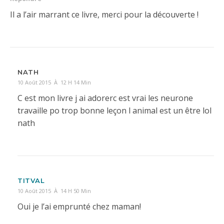
Il a l’air marrant ce livre, merci pour la découverte !
NATH
10 Août 2015 À 12 H 14 Min
C est mon livre j ai adorerc est vrai les neurone
travaille po trop bonne leçon l animal est un être lol
nath
TITVAL
10 Août 2015 À 14 H 50 Min
Oui je l’ai emprunté chez maman!