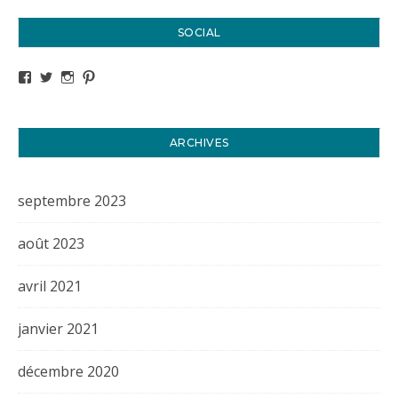
SOCIAL
Voir le profil de titval35 sur Facebook
Voir le profil de titval35 sur Twitter
Voir le profil de titval35 sur Instagram
Voir le profil de titval sur Pinterest
ARCHIVES
septembre 2023
août 2023
avril 2021
janvier 2021
décembre 2020