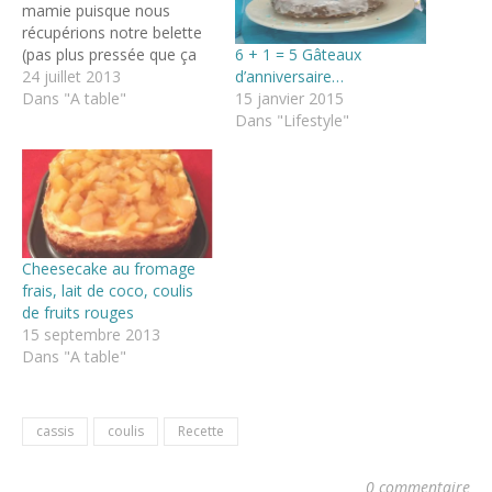
mamie puisque nous
récupérions notre belette
6 + 1 = 5 Gâteaux
(pas plus pressée que ça
d’anniversaire…
de nous voir puisque
24 juillet 2013
15 janvier 2015
pourrie/gâtée par mamie).
Dans "A table"
Dans "Lifestyle"
A part la "super fête"
gauloise organisé par mon
père (cf bénévoles dans le
sang) dans le village, pour
laquelle papy a accoutré…
Cheesecake au fromage
frais, lait de coco, coulis
de fruits rouges
15 septembre 2013
Dans "A table"
cassis
coulis
Recette
0 commentaire