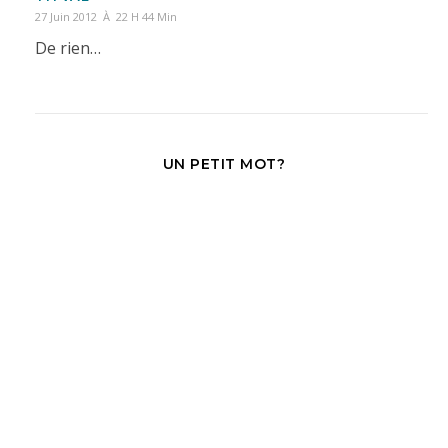
27 Juin 2012 À 22 H 44 Min
De rien…
UN PETIT MOT?