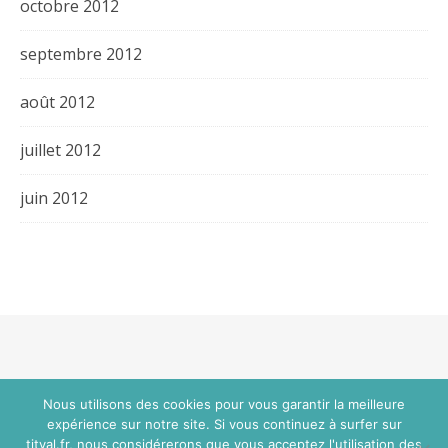
octobre 2012
septembre 2012
août 2012
juillet 2012
juin 2012
Thème Bard par
WP Royal
.
Nous utilisons des cookies pour vous garantir la meilleure
expérience sur notre site. Si vous continuez à surfer sur
titval.fr, nous considérerons que vous acceptez l'utilisation des