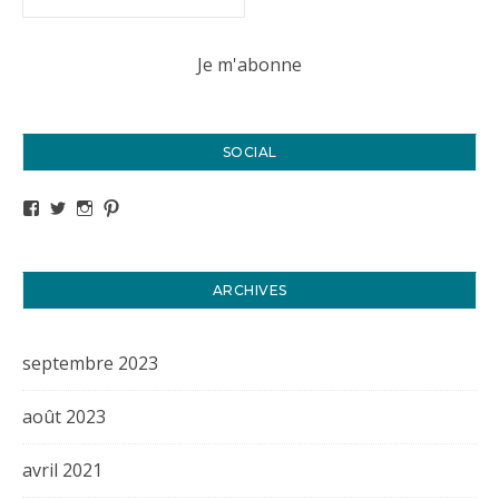
SOCIAL
Voir le profil de titval35 sur Facebook
Voir le profil de titval35 sur Twitter
Voir le profil de titval35 sur Instagram
Voir le profil de titval sur Pinterest
ARCHIVES
septembre 2023
août 2023
avril 2021