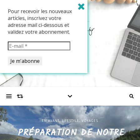
Pour recevoir les nouveaux
articles, inscrivez votre
adresse mail ci-dessous et
validez votre abonnement.
EN AVANT
EN AVANT
,
,
LIFESTYLE
LIFESTYLE
,
,
VOYAGES
VOYAGES
EN AVANT
,
LIFESTYLE
,
VOYAGES
PRÉPARATION DE NOTRE
DÉPART POUR LES
NOS 2 JOURS À ÉDIMBOURG