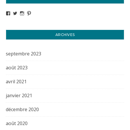
Voir le profil de titval35 sur Facebook
Voir le profil de titval35 sur Twitter
Voir le profil de titval35 sur Instagram
Voir le profil de titval sur Pinterest
ARCHIVES
septembre 2023
août 2023
avril 2021
janvier 2021
décembre 2020
août 2020