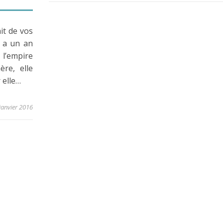
it de vos
, a un an
l’empire
re, elle
 elle…
janvier 2016