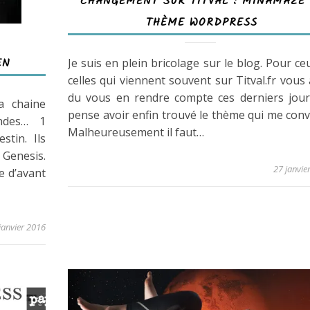
CHANGEMENT SUR TITVAL : MINAMAZE 
THÈME WORDPRESS
EN
Je suis en plein bricolage sur le blog. Pour ce
celles qui viennent souvent sur Titval.fr vous
du vous en rendre compte ces derniers jours
a chaine
pense avoir enfin trouvé le thème qui me conv
ndes… 1
Malheureusement il faut…
stin. Ils
Genesis.
27 janvie
ie d’avant
janvier 2016