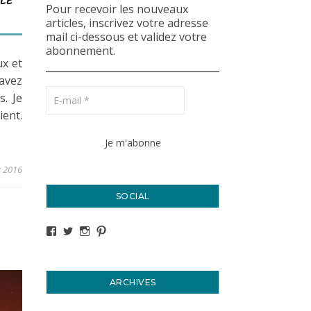
LE
Pour recevoir les nouveaux
articles, inscrivez votre adresse
mail ci-dessous et validez votre
abonnement.
ux et
 avez
. Je
ient.
r 2016
SOCIAL
Voir le profil de titval35 sur Facebook
Voir le profil de titval35 sur Twitter
Voir le profil de titval35 sur Instagram
Voir le profil de titval sur Pinterest
ARCHIVES