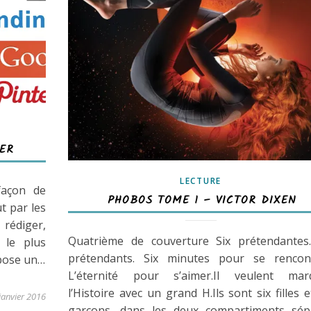
UER
LECTURE
façon de
PHOBOS TOME 1 – VICTOR DIXEN
t par les
 rédiger,
Quatrième de couverture Six prétendantes.
 le plus
prétendants. Six minutes pour se rencont
opose un…
L’éternité pour s’aimer.Il veulent mar
l’Histoire avec un grand H.Ils sont six filles e
janvier 2016
garçons, dans les deux compartiments sép