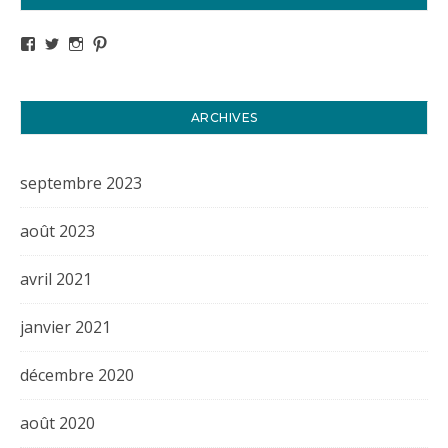
Voir le profil de titval35 sur Facebook
Voir le profil de titval35 sur Twitter
Voir le profil de titval35 sur Instagram
Voir le profil de titval sur Pinterest
ARCHIVES
septembre 2023
août 2023
avril 2021
janvier 2021
décembre 2020
août 2020