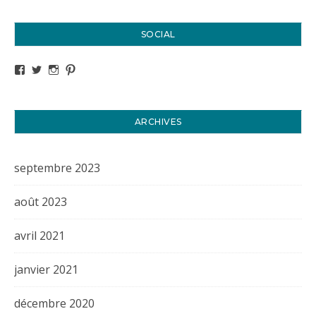
SOCIAL
Voir le profil de titval35 sur Facebook
Voir le profil de titval35 sur Twitter
Voir le profil de titval35 sur Instagram
Voir le profil de titval sur Pinterest
ARCHIVES
septembre 2023
août 2023
avril 2021
janvier 2021
décembre 2020