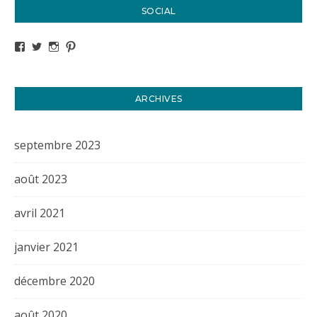
SOCIAL
Voir le profil de titval35 sur Facebook
Voir le profil de titval35 sur Twitter
Voir le profil de titval35 sur Instagram
Voir le profil de titval sur Pinterest
ARCHIVES
septembre 2023
août 2023
avril 2021
janvier 2021
décembre 2020
août 2020