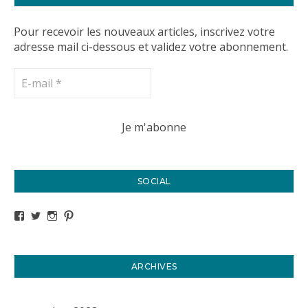
Pour recevoir les nouveaux articles, inscrivez votre
adresse mail ci-dessous et validez votre abonnement.
SOCIAL
Voir le profil de titval35 sur Facebook
Voir le profil de titval35 sur Twitter
Voir le profil de titval35 sur Instagram
Voir le profil de titval sur Pinterest
ARCHIVES