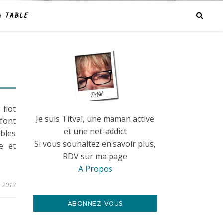
A TABLE
 flot
Je suis Titval, une maman active
font
et une net-addict
ibles
Si vous souhaitez en savoir plus,
e et
RDV sur ma page
A Propos
n 2013
ABONNEZ-VOUS