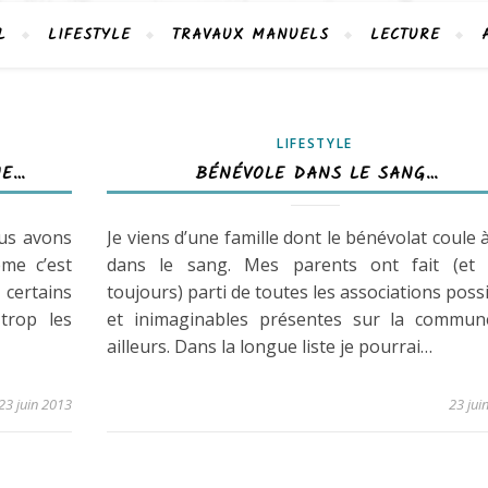
L
LIFESTYLE
TRAVAUX MANUELS
LECTURE
LIFESTYLE
UE…
BÉNÉVOLE DANS LE SANG…
ous avons
Je viens d’une famille dont le bénévolat coule à
ème c’est
dans le sang. Mes parents ont fait (et 
 certains
toujours) parti de toutes les associations poss
trop les
et inimaginables présentes sur la commun
ailleurs. Dans la longue liste je pourrai…
23 juin 2013
23 jui