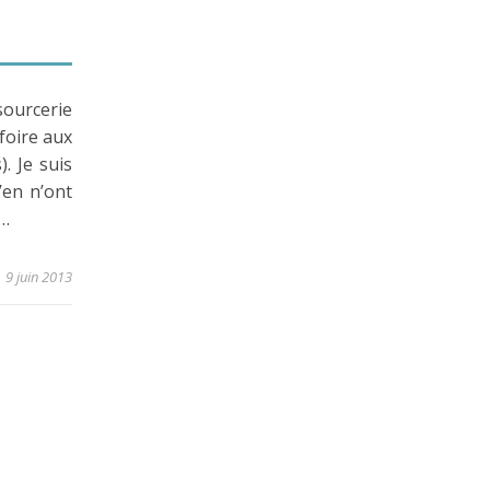
sourcerie
foire aux
. Je suis
en n’ont
i…
9 juin 2013