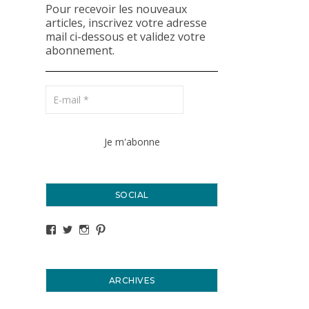
Pour recevoir les nouveaux
articles, inscrivez votre adresse
mail ci-dessous et validez votre
abonnement.
SOCIAL
Voir le profil de titval35 sur Facebook
Voir le profil de titval35 sur Twitter
Voir le profil de titval35 sur Instagram
Voir le profil de titval sur Pinterest
ARCHIVES