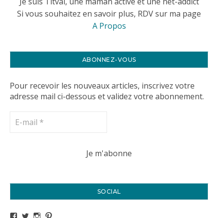
Je suis Titval, une maman active et une net-addict
Si vous souhaitez en savoir plus, RDV sur ma page
A Propos
ABONNEZ-VOUS
Pour recevoir les nouveaux articles, inscrivez votre
adresse mail ci-dessous et validez votre abonnement.
SOCIAL
Voir le profil de titval35 sur Facebook
Voir le profil de titval35 sur Twitter
Voir le profil de titval35 sur Instagram
Voir le profil de titval sur Pinterest