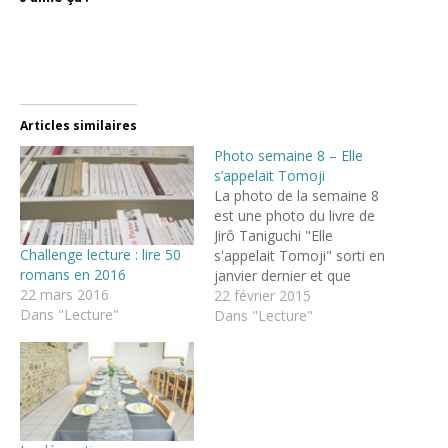
Articles similaires
Photo semaine 8 – Elle
s’appelait Tomoji
La photo de la semaine 8
est une photo du livre de
Jirô Taniguchi "Elle
Challenge lecture : lire 50
s'appelait Tomoji" sorti en
romans en 2016
janvier dernier et que
22 mars 2016
Papalou à acheté cette
22 février 2015
Dans "Lecture"
semaine. Nous l'avons
Dans "Lecture"
tous les deux lu très vite,
trop vite même, les
bandes dessinées de
Taniguchi ne durent
jamais assez longtemps
à…