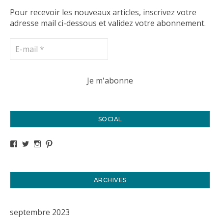
Pour recevoir les nouveaux articles, inscrivez votre
adresse mail ci-dessous et validez votre abonnement.
SOCIAL
Voir le profil de titval35 sur Facebook
Voir le profil de titval35 sur Twitter
Voir le profil de titval35 sur Instagram
Voir le profil de titval sur Pinterest
ARCHIVES
septembre 2023