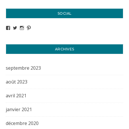
SOCIAL
Voir le profil de titval35 sur Facebook
Voir le profil de titval35 sur Twitter
Voir le profil de titval35 sur Instagram
Voir le profil de titval sur Pinterest
ARCHIVES
septembre 2023
août 2023
avril 2021
janvier 2021
décembre 2020