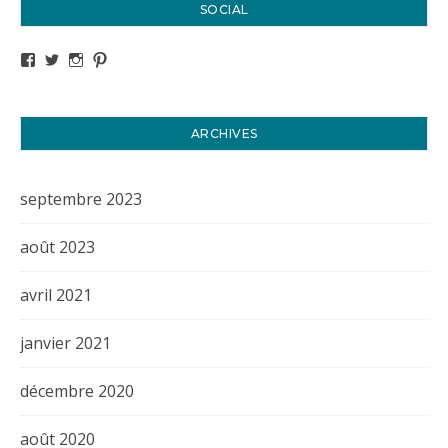
SOCIAL
Voir le profil de titval35 sur Facebook
Voir le profil de titval35 sur Twitter
Voir le profil de titval35 sur Instagram
Voir le profil de titval sur Pinterest
ARCHIVES
septembre 2023
août 2023
avril 2021
janvier 2021
décembre 2020
août 2020