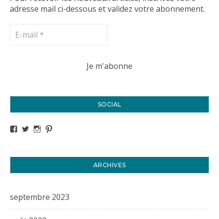
adresse mail ci-dessous et validez votre abonnement.
SOCIAL
Voir le profil de titval35 sur Facebook
Voir le profil de titval35 sur Twitter
Voir le profil de titval35 sur Instagram
Voir le profil de titval sur Pinterest
ARCHIVES
septembre 2023