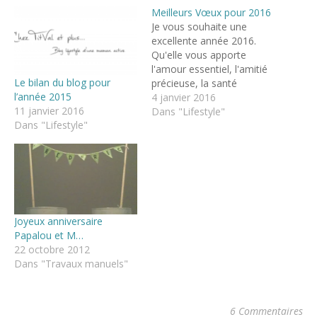
Meilleurs Vœux pour 2016
Je vous souhaite une
excellente année 2016.
Qu'elle vous apporte
l'amour essentiel, l'amitié
Le bilan du blog pour
précieuse, la santé
l’année 2015
indispensable le bonheur
4 janvier 2016
11 janvier 2016
vital et la réalisation de
Dans "Lifestyle"
Dans "Lifestyle"
vos rêves les plus fous
2015 à été l'année du
changement pour le blog
J'ai fêté mes 40 ans,
entourée des gens que
j'aime. Une…
Joyeux anniversaire
Papalou et M…
22 octobre 2012
Dans "Travaux manuels"
6 Commentaires