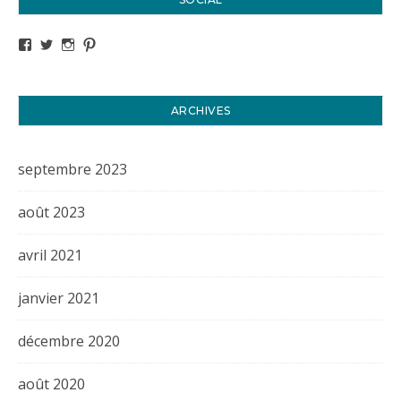
Voir le profil de titval35 sur Facebook
Voir le profil de titval35 sur Twitter
Voir le profil de titval35 sur Instagram
Voir le profil de titval sur Pinterest
ARCHIVES
septembre 2023
août 2023
avril 2021
janvier 2021
décembre 2020
août 2020