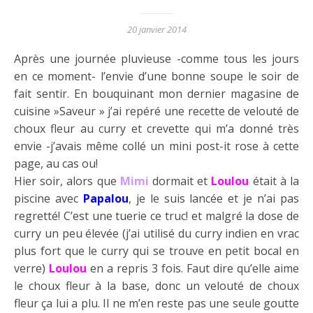
20 janvier 2014
Après une journée pluvieuse -comme tous les jours
en ce moment- l’envie d’une bonne soupe le soir de
fait sentir. En bouquinant mon dernier magasine de
cuisine »Saveur » j’ai repéré une recette de velouté de
choux fleur au curry et crevette qui m’a donné très
envie -j’avais même collé un mini post-it rose à cette
page, au cas ou!
Hier soir, alors que
Mimi
dormait et
Loulou
était à la
piscine avec
Papalou
, je le suis lancée et je n’ai pas
regretté! C’est une tuerie ce truc! et malgré la dose de
curry un peu élevée (j’ai utilisé du curry indien en vrac
plus fort que le curry qui se trouve en petit bocal en
verre)
Loulou
en a repris 3 fois. Faut dire qu’elle aime
le choux fleur à la base, donc un velouté de choux
fleur ça lui a plu. Il ne m’en reste pas une seule goutte