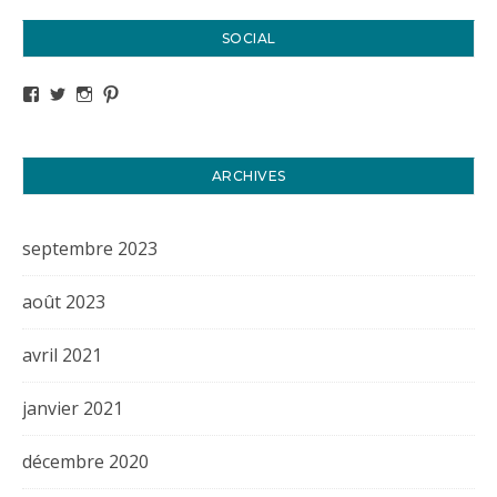
SOCIAL
Voir le profil de titval35 sur Facebook
Voir le profil de titval35 sur Twitter
Voir le profil de titval35 sur Instagram
Voir le profil de titval sur Pinterest
ARCHIVES
septembre 2023
août 2023
avril 2021
janvier 2021
décembre 2020