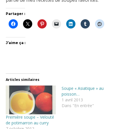
partie de mes recettes de soupes favorites.
Partager :
J’aime ça :
Articles similaires
Soupe « Asiatique » au
poisson…
1 avril 2013
Dans "En entrée"
Première soupe – Velouté
de potimarron au curry
7 octobre 2012