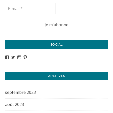
SOCIAL
Voir le profil de titval35 sur Facebook
Voir le profil de titval35 sur Twitter
Voir le profil de titval35 sur Instagram
Voir le profil de titval sur Pinterest
ARCHIVES
septembre 2023
août 2023