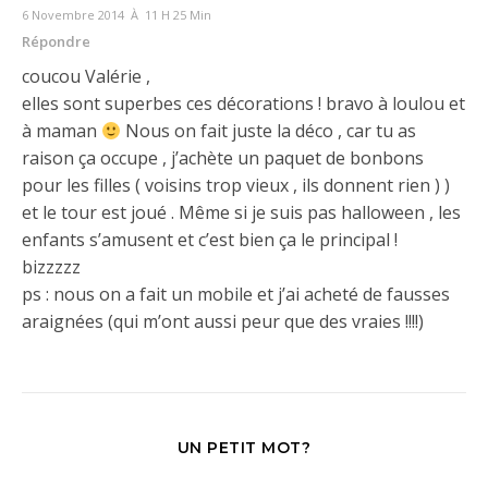
6 Novembre 2014 À 11 H 25 Min
Répondre
coucou Valérie ,
elles sont superbes ces décorations ! bravo à loulou et
à maman
Nous on fait juste la déco , car tu as
raison ça occupe , j’achète un paquet de bonbons
pour les filles ( voisins trop vieux , ils donnent rien ) )
et le tour est joué . Même si je suis pas halloween , les
enfants s’amusent et c’est bien ça le principal !
bizzzzz
ps : nous on a fait un mobile et j’ai acheté de fausses
araignées (qui m’ont aussi peur que des vraies !!!!)
UN PETIT MOT?