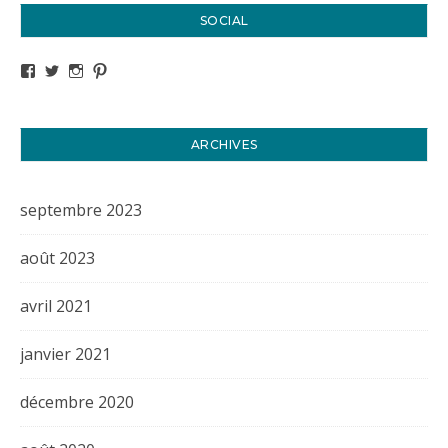
SOCIAL
Voir le profil de titval35 sur Facebook
Voir le profil de titval35 sur Twitter
Voir le profil de titval35 sur Instagram
Voir le profil de titval sur Pinterest
ARCHIVES
septembre 2023
août 2023
avril 2021
janvier 2021
décembre 2020