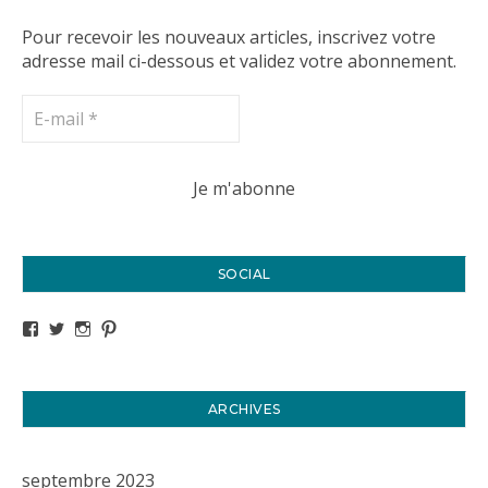
Pour recevoir les nouveaux articles, inscrivez votre
adresse mail ci-dessous et validez votre abonnement.
SOCIAL
Voir le profil de titval35 sur Facebook
Voir le profil de titval35 sur Twitter
Voir le profil de titval35 sur Instagram
Voir le profil de titval sur Pinterest
ARCHIVES
septembre 2023