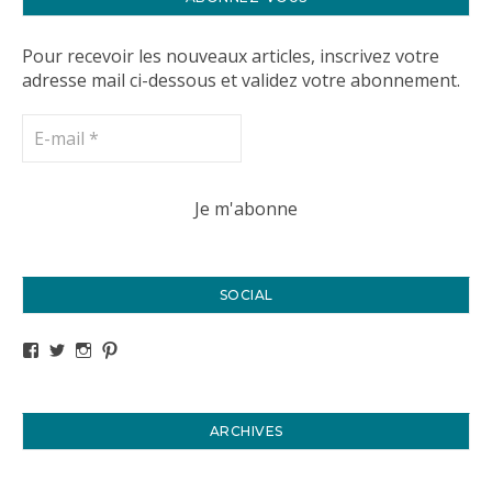
Pour recevoir les nouveaux articles, inscrivez votre
adresse mail ci-dessous et validez votre abonnement.
SOCIAL
Voir le profil de titval35 sur Facebook
Voir le profil de titval35 sur Twitter
Voir le profil de titval35 sur Instagram
Voir le profil de titval sur Pinterest
ARCHIVES