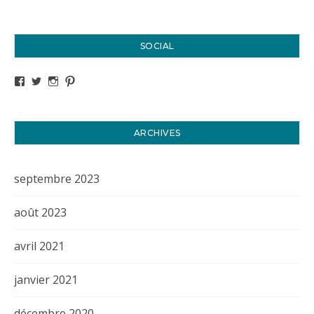
SOCIAL
Voir le profil de titval35 sur Facebook
Voir le profil de titval35 sur Twitter
Voir le profil de titval35 sur Instagram
Voir le profil de titval sur Pinterest
ARCHIVES
septembre 2023
août 2023
avril 2021
janvier 2021
décembre 2020