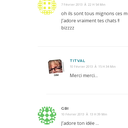
7 Février 2013 À 22 H 54 Min
oh ils sont tous mignons ces mugs
J’adore vraiment tes chats !!
bizzzz
TITVAL
10 Février 2013 À 15 H 34 Min
Merci merci…
GBI
10 Février 2013 À 13 H 39 Min
J’adore ton idée …