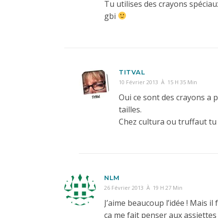
Tu utilises des crayons spéciau
gbi
TITVAL
10 Février 2013 À 15 H 35 Min
Oui ce sont des crayons a po
tailles.
Chez cultura ou truffaut tu
NLM
26 Février 2013 À 19 H 27 Min
J’aime beaucoup l’idée ! Mais il
ça me fait penser aux assiettes 