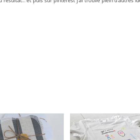
u résultat… et puis sur pinterest j’ai trouvé plein d’autres i