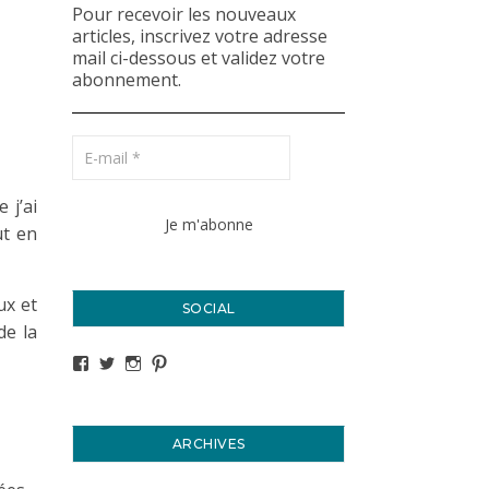
Pour recevoir les nouveaux
articles, inscrivez votre adresse
mail ci-dessous et validez votre
abonnement.
 j’ai
ut en
ux et
SOCIAL
de la
Voir le profil de titval35 sur Facebook
Voir le profil de titval35 sur Twitter
Voir le profil de titval35 sur Instagram
Voir le profil de titval sur Pinterest
ARCHIVES