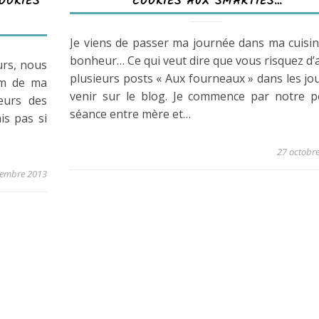
OOKIES
COOKIES AUX SMARTIES…
Je viens de passer ma journée dans ma cuisin
bonheur… Ce qui veut dire que vous risquez d’
urs, nous
plusieurs posts « Aux fourneaux » dans les jo
em de ma
venir sur le blog. Je commence par notre pe
eurs des
séance entre mère et…
ais pas si
27 octobr
cembre 2013