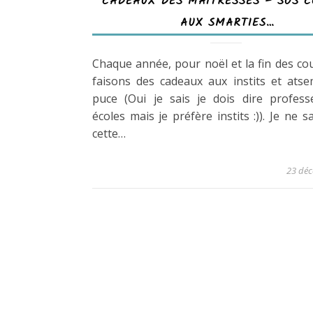
CADEAUX DES MAITRESSES – SOS C
AUX SMARTIES…
Chaque année, pour noël et la fin des co
faisons des cadeaux aux instits et ats
puce (Oui je sais je dois dire profess
écoles mais je préfère instits :)). Je ne s
cette…
23 dé