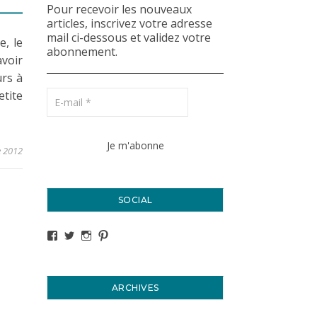
Pour recevoir les nouveaux
articles, inscrivez votre adresse
mail ci-dessous et validez votre
e, le
abonnement.
avoir
urs à
tite
e 2012
SOCIAL
Voir le profil de titval35 sur Facebook
Voir le profil de titval35 sur Twitter
Voir le profil de titval35 sur Instagram
Voir le profil de titval sur Pinterest
ARCHIVES