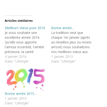
Articles similaires
Meilleurs Vœux pour 2016
Bonne année…
Je vous souhaite une
La tradition veut que
excellente année 2016.
chaque 1er Janvier (après
Qu'elle vous apporte
un réveillon plus ou moins
l'amour essentiel, l'amitié
arrosé) nous souhaitions
précieuse, la santé
nos meilleurs vœux aux
indispensable le bonheur
4 janvier 2016
gens qui nous entourent,
1 janvier 2013
vital et la réalisation de
Dans "Lifestyle"
que nous aimons. Avec ce
Dans "Lifestyle"
vos rêves les plus fous
blog j'ai en plus autour de
2015 à été l'année du
moi des gens que je ne
changement pour le blog
connais pas forcément,
J'ai fêté mes 40 ans,
mais à qui j'ai tout de…
entourée des gens que
j'aime. Une…
Bonne année 2015…
1 janvier 2015
Dans "Lifestyle"