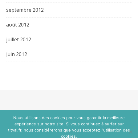
septembre 2012
août 2012
juillet 2012
juin 2012
Thème Bard par
WP Royal
.
Nous utilisons des cookies pour vous garantir la meilleure
expérience sur notre site. Si vous continuez à surfer sur
titval.fr, nous considérerons que vous acceptez l'utilisation des
HAUT DE PAGE
cookies.