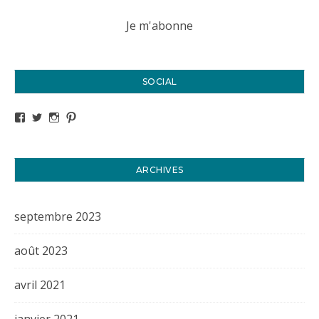
SOCIAL
Voir le profil de titval35 sur Facebook
Voir le profil de titval35 sur Twitter
Voir le profil de titval35 sur Instagram
Voir le profil de titval sur Pinterest
ARCHIVES
septembre 2023
août 2023
avril 2021