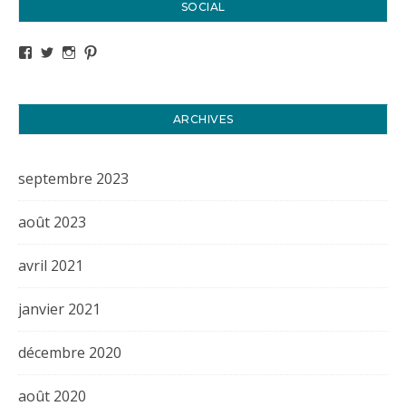
SOCIAL
Voir le profil de titval35 sur Facebook
Voir le profil de titval35 sur Twitter
Voir le profil de titval35 sur Instagram
Voir le profil de titval sur Pinterest
ARCHIVES
septembre 2023
août 2023
avril 2021
janvier 2021
décembre 2020
août 2020