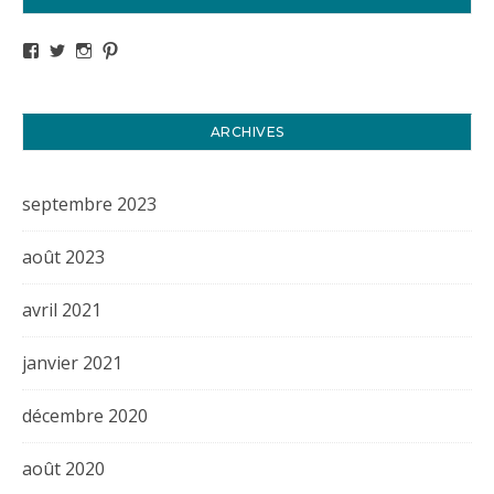
Voir le profil de titval35 sur Facebook
Voir le profil de titval35 sur Twitter
Voir le profil de titval35 sur Instagram
Voir le profil de titval sur Pinterest
ARCHIVES
septembre 2023
août 2023
avril 2021
janvier 2021
décembre 2020
août 2020