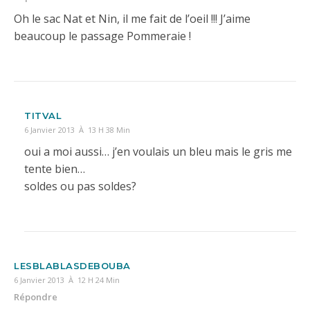
Oh le sac Nat et Nin, il me fait de l’oeil !!! J’aime
beaucoup le passage Pommeraie !
TITVAL
6 Janvier 2013 À 13 H 38 Min
oui a moi aussi… j’en voulais un bleu mais le gris me
tente bien…
soldes ou pas soldes?
LESBLABLASDEBOUBA
6 Janvier 2013 À 12 H 24 Min
Répondre