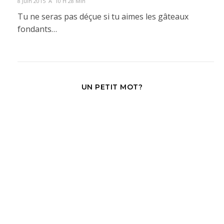
8 Juin 2015 À 10 H 28 Min
Tu ne seras pas déçue si tu aimes les gâteaux
fondants…
UN PETIT MOT?