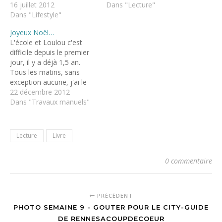
16 juillet 2012
Dans "Lecture"
Dans "Lifestyle"
Joyeux Noël…
L'école et Loulou c'est
difficile depuis le premier
jour, il y a déjà 1,5 an.
Tous les matins, sans
exception aucune, j'ai le
droit a des pleurs. Plus ou
22 décembre 2012
moins violents. Parfois
Dans "Travaux manuels"
c'est vraiment difficile.
Parfois on se fait une
raison, mais ce n'est
Lecture
Livre
jamais plaisant pour une
maman. On…
0 commentaire
PRÉCÉDENT
PHOTO SEMAINE 9 - GOUTER POUR LE CITY-GUIDE
DE RENNESACOUPDECOEUR